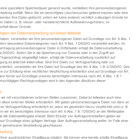
 keine speziellere Speicherdauer genannt wurde, verbleiben Ihre personenbezogenen
rbeitung entfällt. Wenn Sie ein berechtigtes Löschersuchen geltend machen oder eine
 werden Ihre Daten gelöscht, sofern wir keine anderen rechtlich zulässigen Gründe für
 haben (z. B. steuer- oder handelsrechtliche Aufbewahrungsfristen); im
ortfall dieser Gründe.
agen der Datenverarbeitung auf dieser Website
gt haben, verarbeiten wir Ihre personenbezogenen Daten auf Grundlage von Art. 6 Abs. 1
 sofern besondere Datenkategorien nach Art. 9 Abs. 1 DSGVO verarbeitet werden. Im
Übertragung personenbezogener Daten in Drittstaaten erfolgt die Datenverarbeitung
 a DSGVO. Sofern Sie in die Speicherung von Cookies oder in den Zugriff auf
Fingerprinting) eingewilligt haben, erfolgt die Datenverarbeitung zusätzlich auf
ng ist jederzeit widerrufbar. Sind Ihre Daten zur Vertragserfüllung oder zur
erlich, verarbeiten wir Ihre Daten auf Grundlage des Art. 6 Abs. 1 lit. b DSGVO. Des
e zur Erfüllung einer rechtlichen Verpflichtung erforderlich sind auf Grundlage von Art.
nn ferner auf Grundlage unseres berechtigten Interesses nach Art. 6 Abs. 1 lit. f
 einschlägigen Rechtsgrundlagen wird in den folgenden Absätzen dieser
en
 wir mit verschiedenen externen Stellen zusammen. Dabei ist teilweise auch eine
diese externen Stellen erforderlich. Wir geben personenbezogene Daten nur dann an
r Vertragserfüllung erforderlich ist, wenn wir gesetzlich hierzu verpflichtet sind (z. B.
 wir ein berechtigtes Interesse nach Art. 6 Abs. 1 lit. f DSGVO an der Weitergabe
 die Datenweitergabe erlaubt. Beim Einsatz von Auftragsverarbeitern geben wir
 Grundlage eines gültigen Vertrags über Auftragsverarbeitung weiter. Im Falle einer
ber gemeinsame Verarbeitung geschlossen.
rbeitung
hrer ausdrücklichen Einwilligung möglich. Sie können eine bereits erteilte Einwilligung