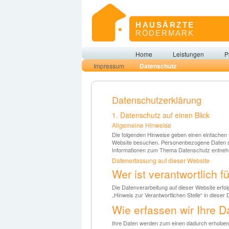
HAUSÄRZTE
RÖDERMARK
Navigation
Home
Leistungen
P
Navigation
überspringen
Impressum
Datenschutz
überspringen
Datenschutz­erklärung
1. Datenschutz auf einen Blick
Allgemeine Hinweise
Die folgenden Hinweise geben einen einfachen 
Website besuchen. Personenbezogene Daten sind
Informationen zum Thema Datenschutz entnehm
Datenerfassung auf dieser Website
Wer ist verantwortlich 
Die Datenverarbeitung auf dieser Website erfo
„Hinweis zur Verantwortlichen Stelle“ in diese
Wie erfassen wir Ihre D
Ihre Daten werden zum einen dadurch erhoben, d