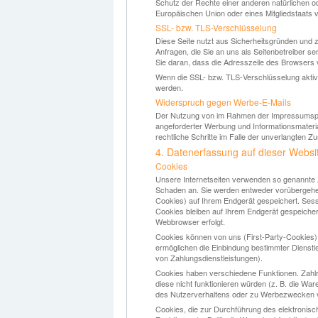
Schutz der Rechte einer anderen natürlichen od
Europäischen Union oder eines Mitgliedstaats v
SSL- bzw. TLS-Verschlüsselung
Diese Seite nutzt aus Sicherheitsgründen und z
Anfragen, die Sie an uns als Seitenbetreiber 
Sie daran, dass die Adresszeile des Browsers v
Wenn die SSL- bzw. TLS-Verschlüsselung aktivier
werden.
Widerspruch gegen Werbe-E-Mails
Der Nutzung von im Rahmen der Impressumspfli
angeforderter Werbung und Informationsmaterial
rechtliche Schritte im Falle der unverlangten
4. Datenerfassung auf dieser Websi
Cookies
Unsere Internetseiten verwenden so genannte „
Schaden an. Sie werden entweder vorübergehen
Cookies) auf Ihrem Endgerät gespeichert. Se
Cookies bleiben auf Ihrem Endgerät gespeicher
Webbrowser erfolgt.
Cookies können von uns (First-Party-Cookies)
ermöglichen die Einbindung bestimmter Dienstl
von Zahlungsdienstleistungen).
Cookies haben verschiedene Funktionen. Zahlr
diese nicht funktionieren würden (z. B. die W
des Nutzerverhaltens oder zu Werbezwecken 
Cookies, die zur Durchführung des elektronis