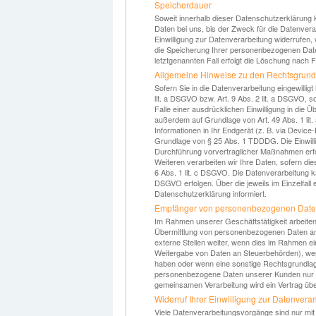
Speicherdauer
Soweit innerhalb dieser Datenschutzerklärung
Daten bei uns, bis der Zweck für die Datenvera
Einwilligung zur Datenverarbeitung widerrufen,
die Speicherung Ihrer personenbezogenen Daten
letztgenannten Fall erfolgt die Löschung nach F
Allgemeine Hinweise zu den Rechtsgrundl
Sofern Sie in die Datenverarbeitung eingewilli
lit. a DSGVO bzw. Art. 9 Abs. 2 lit. a DSGVO,
Falle einer ausdrücklichen Einwilligung in die 
außerdem auf Grundlage von Art. 49 Abs. 1 lit.
Informationen in Ihr Endgerät (z. B. via Device-
Grundlage von § 25 Abs. 1 TDDDG. Die Einwilligu
Durchführung vorvertraglicher Maßnahmen erford
Weiteren verarbeiten wir Ihre Daten, sofern dies
6 Abs. 1 lit. c DSGVO. Die Datenverarbeitung ka
DSGVO erfolgen. Über die jeweils im Einzelfall
Datenschutzerklärung informiert.
Empfänger von personenbezogenen Dat
Im Rahmen unserer Geschäftstätigkeit arbeiten
Übermittlung von personenbezogenen Daten an 
externe Stellen weiter, wenn dies im Rahmen eine
Weitergabe von Daten an Steuerbehörden), wenn
haben oder wenn eine sonstige Rechtsgrundlage
personenbezogene Daten unserer Kunden nur auf
gemeinsamen Verarbeitung wird ein Vertrag ü
Widerruf Ihrer Einwilligung zur Datenvera
Viele Datenverarbeitungsvorgänge sind nur mit I