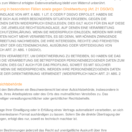
is zum Widerruf erfolgten Datenverarbeitung bleibt vom Widerruf unberührt.
ung in besonderen Fällen sowie gegen Direktwerbung (Art. 21 DSGVO)
LAGE VON ART. 6 ABS. 1 LIT. E ODER F DSGVO ERFOLGT, HABEN SIE
IE SICH AUS IHRER BESONDEREN SITUATION ERGEBEN, GEGEN DIE
EN DATEN WIDERSPRUCH EINZULEGEN; DIES GILT AUCH FÜR EIN AUF DIESE
 DIE JEWEILIGE RECHTSGRUNDLAGE, AUF DENEN EINE VERARBEITUNG
SCHUTZERKLÄRUNG. WENN SIE WIDERSPRUCH EINLEGEN, WERDEN WIR IHRE
N NICHT MEHR VERARBEITEN, ES SEI DENN, WIR KÖNNEN ZWINGENDE
BEITUNG NACHWEISEN, DIE IHRE INTERESSEN, RECHTE UND FREIHEITEN
DIENT DER GELTENDMACHUNG, AUSÜBUNG ODER VERTEIDIGUNG VON
ART. 21 ABS. 1 DSGVO).
N VERARBEITET, UM DIREKTWERBUNG ZU BETREIBEN, SO HABEN SIE DAS
N DIE VERARBEITUNG SIE BETREFFENDER PERSONENBEZOGENER DATEN ZUM
N; DIES GILT AUCH FÜR DAS PROFILING, SOWEIT ES MIT SOLCHER
. WENN SIE WIDERSPRECHEN, WERDEN IHRE PERSONENBEZOGENEN DATEN
E DER DIREKTWERBUNG VERWENDET (WIDERSPRUCH NACH ART. 21 ABS. 2
sichts­behörde
 den Betroffenen ein Beschwerderecht bei einer Aufsichtsbehörde, insbesondere in
lts, ihres Arbeitsplatzes oder des Orts des mutmaßlichen Verstoßes zu. Das
iger verwaltungsrechtlicher oder gerichtlicher Rechtsbehelfe.
e Ihrer Einwilligung oder in Erfüllung eines Vertrags automatisiert verarbeiten, an sich
hinenlesbaren Format aushändigen zu lassen. Sofern Sie die direkte Übertragung der
en, erfolgt dies nur, soweit es technisch machbar ist.
n Bestimmungen jederzeit das Recht auf unentgeltliche Auskunft über Ihre