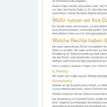
ein Kontaktformular eingeben.
Andere Daten werden automatisch oder nach Ih
vor allem technische Daten (z. B. Internetbrow
automatisch, sobald Sie diese Website betreten
Wofür nutzen wir Ihre D
Ein Teil der Daten wird erhoben, um eine fehle
Ihres Nutzerverhaltens verwendet werden. Sof
übermittelten Daten auch für Vertragsangebote,
Welche Rechte haben Si
Sie haben jederzeit das Recht, unentgeltlich
Daten zu erhalten. Sie haben außerdem ein Rec
Einwilligung zur Datenverarbeitung erteilt habe
Sie das Recht, unter bestimmten Umständen d
Weiteren steht Ihnen ein Beschwerderecht bei 
Hierzu sowie zu weiteren Fragen zum Thema D
2. Hosting
Wir hosten die Inhalte unserer Website bei fol
DomainFactory
Anbieter ist die DomainFactory GmbH, c/o We
unsere Website besuchen, erfasst DomainFactor
Details entnehmen Sie der Datenschutzerklär
Die Verwendung von DomainFactory erfolgt auf G
einer möglichst zuverlässigen Darstellung unse
Verarbeitung ausschließlich auf Grundlage von 