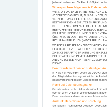
jederzeit widerrufen. Die Rechtmäßigkeit der b
Widerspruchsrecht gegen die Datenerheb
WENN DIE DATENVERARBEITUNG AUF GRUND
JEDERZEIT DAS RECHT, AUS GRÜNDEN, D
VERARBEITUNG IHRER PERSONENBEZOGEN
BESTIMMUNGEN GESTÜTZTES PROFILING.
BERUHT, ENTNEHMEN SIE DIESER DATEN
BETROFFENEN PERSONENBEZOGENEN DATE
SCHUTZWÜRDIGE GRÜNDE FÜR DIE VERAR
ÜBERWIEGEN ODER DIE VERARBEITUNG 
RECHTSANSPRÜCHEN (WIDERSPRUCH NACH 
WERDEN IHRE PERSONENBEZOGENEN DATE
RECHT, JEDERZEIT WIDERSPRUCH GEGE
ZWECKE DERARTIGER WERBUNG EINZULEGE
DIREKTWERBUNG IN VERBINDUNG STEHT
ANSCHLIESSEND NICHT MEHR ZUM ZWECK
DSGVO).
Beschwerde­recht bei der zuständigen Auf
Im Falle von Verstößen gegen die DSGVO steht
dem Mitgliedstaat ihres gewöhnlichen Aufentha
Beschwerderecht besteht unbeschadet anderweit
Recht auf Daten­übertrag­barkeit
Sie haben das Recht, Daten, die wir auf Grundlag
oder an einen Dritten in einem gängigen, masc
Daten an einen anderen Verantwortlichen verlang
Auskunft, Berichtigung und Löschung
Sie haben im Rahmen der geltenden gesetzliche