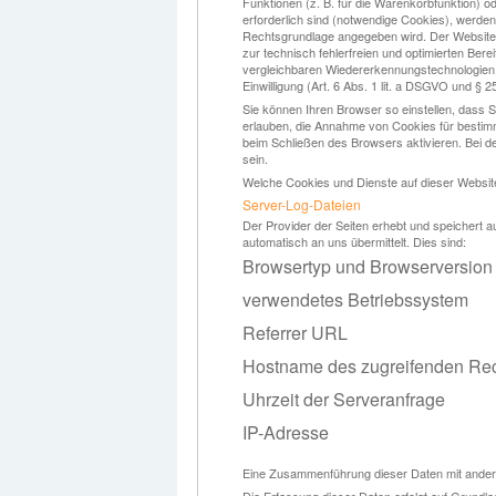
Funktionen (z. B. für die Warenkorbfunktion) 
erforderlich sind (notwendige Cookies), werden
Rechtsgrundlage angegeben wird. Der Websiteb
zur technisch fehlerfreien und optimierten Bere
vergleichbaren Wiedererkennungstechnologien a
Einwilligung (Art. 6 Abs. 1 lit. a DSGVO und § 2
Sie können Ihren Browser so einstellen, dass S
erlauben, die Annahme von Cookies für bestim
beim Schließen des Browsers aktivieren. Bei de
sein.
Welche Cookies und Dienste auf dieser Websit
Server-Log-Dateien
Der Provider der Seiten erhebt und speichert a
automatisch an uns übermittelt. Dies sind:
Browsertyp und Browserversion
verwendetes Betriebssystem
Referrer URL
Hostname des zugreifenden Re
Uhrzeit der Serveranfrage
IP-Adresse
Eine Zusammenführung dieser Daten mit ander