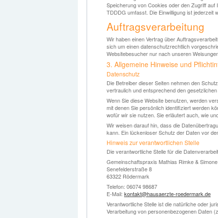
Speicherung von Cookies oder den Zugriff auf I
TDDDG umfasst. Die Einwilligung ist jederzeit w
Auftragsverarbeitung
Wir haben einen Vertrag über Auftragsverarbei
sich um einen datenschutzrechtlich vorgeschri
Websitebesucher nur nach unseren Weisungen 
3. Allgemeine Hinweise und Pflicht­i
Datenschutz
Die Betreiber dieser Seiten nehmen den Schut
vertraulich und entsprechend den gesetzlichen
Wenn Sie diese Website benutzen, werden ve
mit denen Sie persönlich identifiziert werden 
wofür wir sie nutzen. Sie erläutert auch, wie 
Wir weisen darauf hin, dass die Datenübertragu
kann. Ein lückenloser Schutz der Daten vor dem 
Hinweis zur verantwortlichen Stelle
Die verantwortliche Stelle für die Datenverarbei
Gemeinschaftspraxis Mathias Rimke & Simon
Senefelderstraße 8
63322 Rödermark
Telefon: 06074 98687
E-Mail:
kontakt@hausaerzte-roedermark.de
Verantwortliche Stelle ist die natürliche oder j
Verarbeitung von personenbezogenen Daten (z.