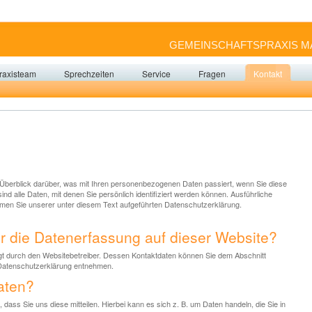
GEMEINSCHAFTSPRAXIS MA
raxisteam
Sprechzeiten
Service
Fragen
Kontakt
Überblick darüber, was mit Ihren personenbezogenen Daten passiert, wenn Sie diese
 alle Daten, mit denen Sie persönlich identifiziert werden können. Ausführliche
en Sie unserer unter diesem Text aufgeführten Datenschutzerklärung.
für die Datenerfassung auf dieser Website?
lgt durch den Websitebetreiber. Dessen Kontaktdaten können Sie dem Abschnitt
r Datenschutzerklärung entnehmen.
aten?
ass Sie uns diese mitteilen. Hierbei kann es sich z. B. um Daten handeln, die Sie in