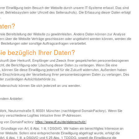
rer Einwilligung beim Besuch der Website durch unsere IT-Systeme erfasst. Das sind
ser, Betriebssystem oder Uhrzeit des Seitenaufrufs). Die Erfassung dieser Daten erfolgt
.
aten?
rfreie Bereitstellung der Website zu gewährleisten. Andere Daten können zur Analyse
ern über die Website Verträge geschlossen oder angebahnt werden können, werden die
 Bestellungen oder sonstige Auftragsanfragen verarbeitet.
e bezüglich Ihrer Daten?
 Auskunft über Herkunft, Empfänger und Zweck Ihrer gespeicherten personenbezogenen
ht, die Berichtigung oder Löschung dieser Daten zu verlangen. Wenn Sie eine
n, können Sie diese Einwilligung jederzeit für die Zukunft widerrufen. Außerdem haben
ie Einschränkung der Verarbeitung Ihrer personenbezogenen Daten zu verlangen. Des
der zuständigen Aufsichtsbehörde zu.
atenschutz können Sie sich jederzeit an uns wenden.
gendem Anbieter:
Work, Neuturmstraße 5, 80331 München (nachfolgend DomainFactory). Wenn Sie
y verschiedene Logfiles inklusive Ihrer IP-Adressen.
ung von DomainFactory:
https://www.df.eu/de/datenschutz/
.
rundlage von Art. 6 Abs. 1 lit. f DSGVO. Wir haben ein berechtigtes Interesse an
rer Website. Sofern eine entsprechende Einwilligung abgefragt wurde, erfolgt die
Art. 6 Abs. 1 lit. a DSGVO und § 25 Abs. 1 TDDDG, soweit die Einwilligung die