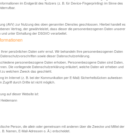
nformationen im Endgerät des Nutzers (z. B. für Device-Fingerprinting) im Sinne des
iderrufbar.
tung (AVV) zur Nutzung des oben genannten Dienstes geschlossen. Hierbei handelt es
ebenen Vertrag, der gewährleistet, dass dieser die personenbezogenen Daten unserer
und unter Einhaltung der DSGVO verarbeitet.
nformationen
z Ihrer persönlichen Daten sehr ernst. Wir behandeln Ihre personenbezogenen Daten
 Datenschutzvorschriften sowie dieser Datenschutzerklärung.
rschiedene personenbezogene Daten erhoben. Personenbezogene Daten sind Daten,
können. Die vorliegende Datenschutzerklärung erläutert, welche Daten wir erheben und
und zu welchem Zweck das geschieht.
ng im Internet (z. B. bei der Kommunikation per E-Mail) Sicherheitslücken aufweisen
Zugriff durch Dritte ist nicht möglich.
tung auf dieser Website ist:
e Heidemann
uristische Person, die allein oder gemeinsam mit anderen über die Zwecke und Mittel der
 B. Namen, E-Mail-Adressen o. Ä.) entscheidet.