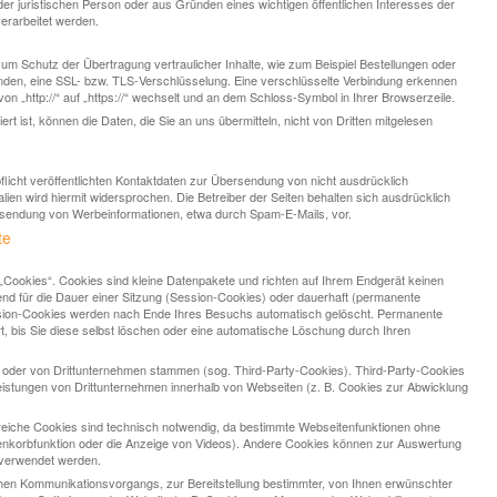
er juristischen Person oder aus Gründen eines wichtigen öffentlichen Interesses der
erarbeitet werden.
um Schutz der Übertragung vertraulicher Inhalte, wie zum Beispiel Bestellungen oder
senden, eine SSL- bzw. TLS-Verschlüsselung. Eine verschlüsselte Verbindung erkennen
on „http://“ auf „https://“ wechselt und an dem Schloss-Symbol in Ihrer Browserzeile.
t ist, können die Daten, die Sie an uns übermitteln, nicht von Dritten mitgelesen
cht veröffentlichten Kontaktdaten zur Übersendung von nicht ausdrücklich
ien wird hiermit widersprochen. Die Betreiber der Seiten behalten sich ausdrücklich
 Zusendung von Werbeinformationen, etwa durch Spam-E-Mails, vor.
te
Cookies“. Cookies sind kleine Datenpakete und richten auf Ihrem Endgerät keinen
d für die Dauer einer Sitzung (Session-Cookies) oder dauerhaft (permanente
ssion-Cookies werden nach Ende Ihres Besuchs automatisch gelöscht. Permanente
t, bis Sie diese selbst löschen oder eine automatische Löschung durch Ihren
 oder von Drittunternehmen stammen (sog. Third-Party-Cookies). Third-Party-Cookies
eistungen von Drittunternehmen innerhalb von Webseiten (z. B. Cookies zur Abwicklung
eiche Cookies sind technisch notwendig, da bestimmte Webseitenfunktionen ohne
arenkorbfunktion oder die Anzeige von Videos). Andere Cookies können zur Auswertung
verwendet werden.
chen Kommunikationsvorgangs, zur Bereitstellung bestimmter, von Ihnen erwünschter